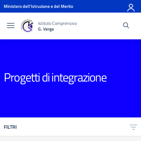
Vai ai contenuti
Vai al menu di navigazione
Vai al footer
Ministero dell'Istruzione e del Merito
Istituto Comprensivo
G. Verga
Progetti di integrazione
FILTRI