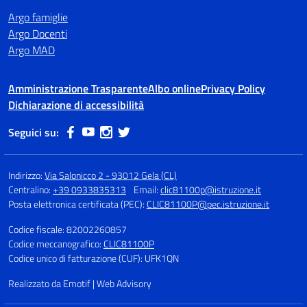
Argo famiglie
Argo Docenti
Argo MAD
Amministrazione Trasparente
Albo online
Privacy Policy
Dichiarazione di accessibilità
Seguici su:
Indirizzo:
Via Salonicco 2 - 93012 Gela (CL)
Centralino:
+39 0933835313
Email:
clic81100p@istruzione.it
Posta elettronica certificata (PEC):
CLIC81100P@pec.istruzione.it
Codice fiscale: 82002260857
Codice meccanografico:
CLIC81100P
Codice unico di fatturazione (CUF): UFK1QN
Realizzato da Emotif | Web Advisory