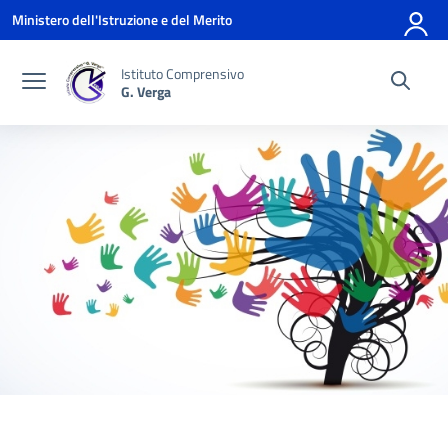
Vai ai contenuti
Vai al menu di navigazione
Vai al footer
Ministero dell'Istruzione e del Merito
Istituto Comprensivo
G. Verga