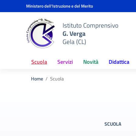
Vai ai contenuti
Vai al menu di navigazione
Vai al footer
Ministero dell'Istruzione e del Merito
Istituto Comprensivo
G. Verga
Gela (CL)
Scuola
Servizi
Novità
Didattica
Home
Scuola
SCUOLA