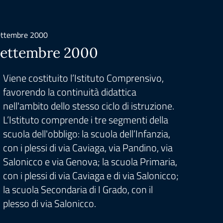
ttembre 2000
Settembr
ettembre 2000
Viene
Prim
Viene costituito l’Istituto Comprensivo,
favorendo la continuità didattica
Un se
nell'ambito dello stesso ciclo di istruzione.
obiet
L’Istituto comprende i tre segmenti della
mesi 
scuola dell'obbligo: la scuola dell’Infanzia,
quell
con i plessi di via Caviaga, via Pandino, via
perme
Salonicco e via Genova; la scuola Primaria,
autos
con i plessi di via Caviaga e di via Salonicco;
nell’i
la scuola Secondaria di I Grado, con il
impar
plesso di via Salonicco.
rispe
condi