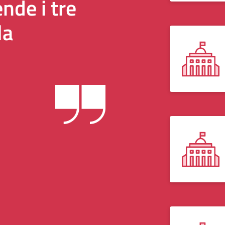
de i tre
la