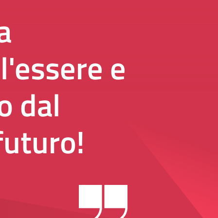
a
l'essere e
o dal
futuro!