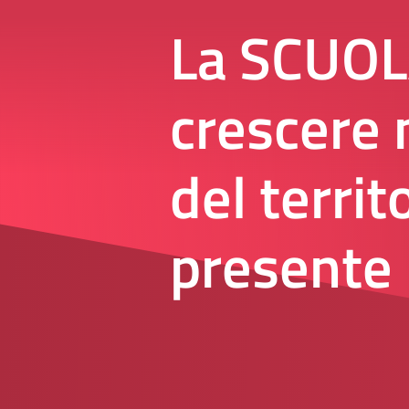
La SCUOLA
crescere n
del terri
presente 