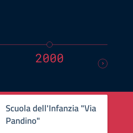
La fi
soste
cresc
2000
Scuola dell'Infanzia "Via
Pandino"