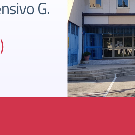
nsivo G.
)