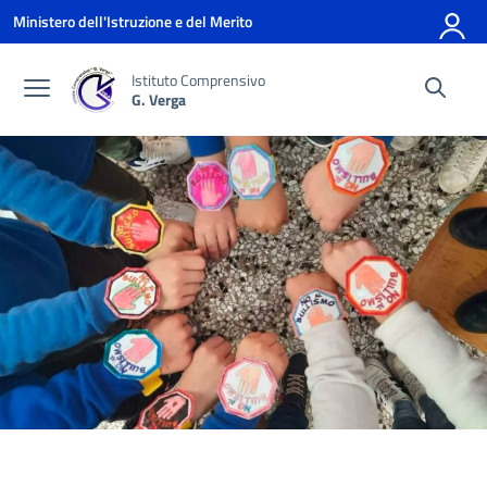
Vai ai contenuti
Vai al menu di navigazione
Vai al footer
Ministero dell'Istruzione e del Merito
Istituto Comprensivo
G. Verga