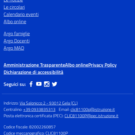
Le circolari
Calendario eventi
Albo online
Argo famiglie
Argo Docenti
Argo MAD
Amministrazione Trasparente
Albo online
Privacy Policy
Dichiarazione di accessibilità
Seguici su:
Indirizzo:
Via Salonicco 2 - 93012 Gela (CL)
Centralino:
+39 0933835313
Email:
clic81100p@istruzione.it
Posta elettronica certificata (PEC):
CLIC81100P@pec.istruzione.it
Codice fiscale: 82002260857
Codice meccanografico:
CLIC81100P