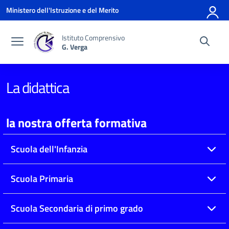
Vai ai contenuti
Vai al menu di navigazione
Vai al footer
Ministero dell'Istruzione e del Merito
Istituto Comprensivo
G. Verga
La didattica
la nostra offerta formativa
Scuola dell'Infanzia
Scuola Primaria
Scuola Secondaria di primo grado