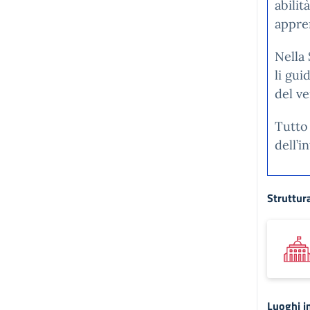
abilit
appre
Nella 
li gui
del ve
Tutto 
dell’in
Struttura
Luoghi in