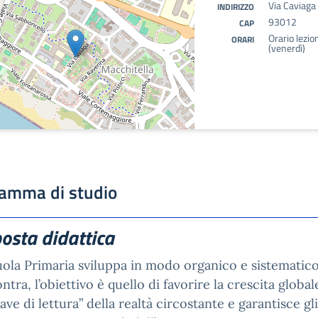
Via Caviaga 
INDIRIZZO
93012
CAP
Orario lezio
ORARI
(venerdì)
amma di studio
osta didattica
ola Primaria sviluppa in modo organico e sistematico i
ontra, l’obiettivo è quello di favorire la crescita glob
iave di lettura” della realtà circostante e garantisce g