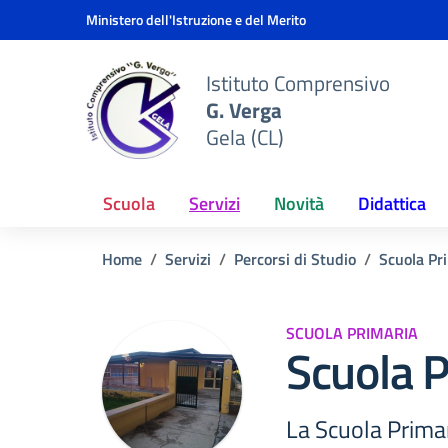
Vai ai contenuti
Vai al menu di navigazione
Vai al footer
Ministero dell'Istruzione e del Merito
Istituto Comprensivo
G. Verga
Gela (CL)
Scuola
Servizi
Novità
Didattica
Home
Servizi
Percorsi di Studio
Scuola Pr
SCUOLA PRIMARIA
Scuola P
La Scuola Primari