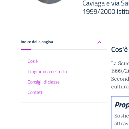
Caviaga e via Sa
1999/2000 Istit
Indice della pagina
Cos'è
Cos'è
La Scuo
1999/20
Programma di studio
Seconda
Consigli di classe
cultura
Contatti
Prop
Sostie
attrav