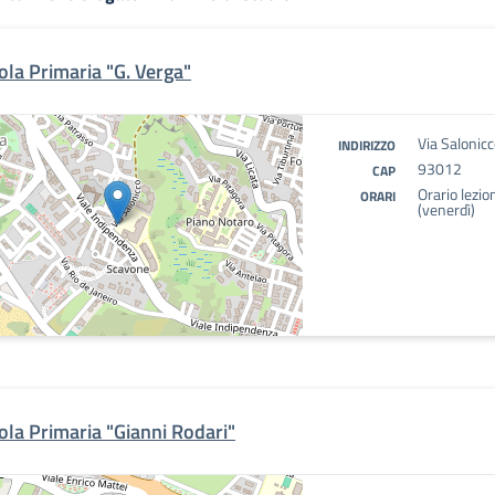
ola Primaria "G. Verga"
Via Salonicc
INDIRIZZO
93012
CAP
Orario lezio
ORARI
(venerdì)
ola Primaria "Gianni Rodari"