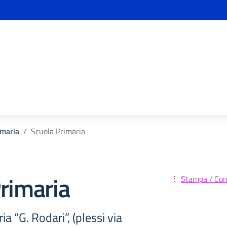
imaria
Scuola Primaria
rimaria
Stampa / Cond
a “G. Rodari”, (plessi via