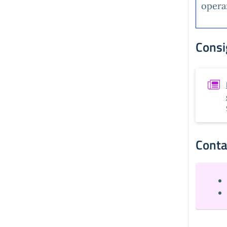
operan
Consig
Conta