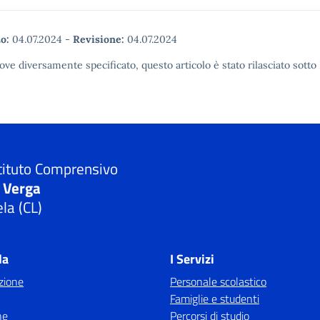
o:
04.07.2024
-
Revisione:
04.07.2024
ove diversamente specificato, questo articolo è stato rilasciato sot
tituto Comprensivo
. Verga
la (CL)
la
I Servizi
zione
Personale scolastico
Famiglie e studenti
ne
Percorsi di studio