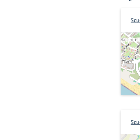
Scu
Scu