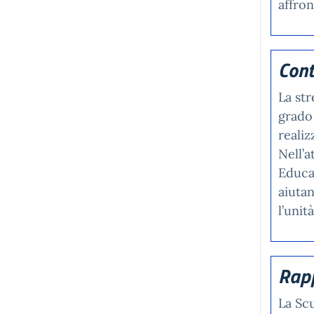
affron
Cont
La str
grado 
realiz
Nell’a
Educa
aiutan
l’unit
Rapp
La Scu