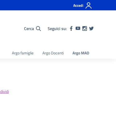
Accedi
Cerca
Seguici su:
Argo famiglie
Argo Docenti
Argo MAD
ividi