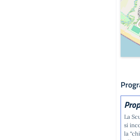
Progr
Prop
La Scu
si inc
la “ch