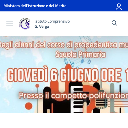
Vai ai contenuti
Vai al menu di navigazione
Vai al footer
Ministero dell'Istruzione e del Merito
Istituto Comprensivo
G. Verga