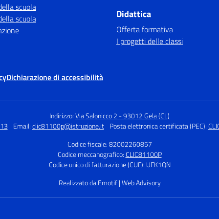
della scuola
Didattica
della scuola
Offerta formativa
azione
I progetti delle classi
cy
Dichiarazione di accessibilità
Indirizzo:
Via Salonicco 2 - 93012 Gela (CL)
313
Email:
clic81100p@istruzione.it
Posta elettronica certificata (PEC):
CLI
Codice fiscale: 82002260857
Codice meccanografico:
CLIC81100P
Codice unico di fatturazione (CUF): UFK1QN
Realizzato da Emotif | Web Advisory