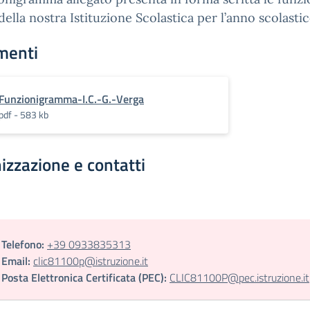
della nostra Istituzione Scolastica per l’anno scolast
menti
Funzionigramma-I.C.-G.-Verga
pdf - 583 kb
izzazione e contatti
Telefono:
+39 0933835313
Email:
clic81100p@istruzione.it
Posta Elettronica Certificata (PEC):
CLIC81100P@pec.istruzione.it