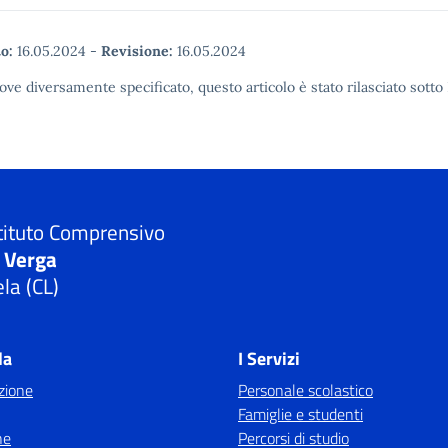
o:
16.05.2024
-
Revisione:
16.05.2024
ove diversamente specificato, questo articolo è stato rilasciato sot
tituto Comprensivo
. Verga
la (CL)
la
I Servizi
zione
Personale scolastico
Famiglie e studenti
ne
Percorsi di studio