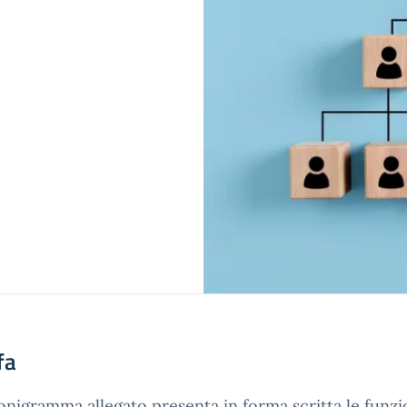
fa
ionigramma allegato presenta in forma scritta le funzio