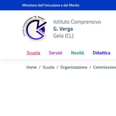
Vai ai contenuti
Vai al menu di navigazione
Vai al footer
Ministero dell'Istruzione e del Merito
Istituto Comprensivo
G. Verga
Gela (CL)
Scuola
Servizi
Novità
Didattica
Home
Scuola
Organizzazione
Commission