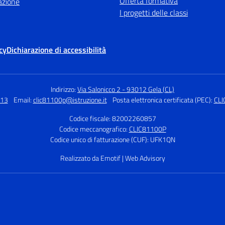
Offerta formativa
azione
I progetti delle classi
cy
Dichiarazione di accessibilità
Indirizzo:
Via Salonicco 2 - 93012 Gela (CL)
313
Email:
clic81100p@istruzione.it
Posta elettronica certificata (PEC):
CLI
Codice fiscale: 82002260857
Codice meccanografico:
CLIC81100P
Codice unico di fatturazione (CUF): UFK1QN
Realizzato da Emotif | Web Advisory