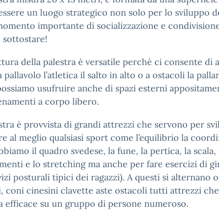
 essere un luogo strategico non solo per lo sviluppo d
mento importante di socializzazione e condivisione 
sottostare!
ttura della palestra è versatile perché ci consente di 
pallavolo l’atletica il salto in alto o a ostacoli la pall
possiamo usufruire anche di spazi esterni appositamen
enamenti a corpo libero.
stra è provvista di grandi attrezzi che servono per svi
re al meglio qualsiasi sport come l’equilibrio la coord
bbiamo il quadro svedese, la fune, la pertica, la scala, 
menti e lo stretching ma anche per fare esercizi di gi
izi posturali tipici dei ragazzi). A questi si alternano o
i, coni cinesini clavette aste ostacoli tutti attrezzi c
a efficace su un gruppo di persone numeroso.