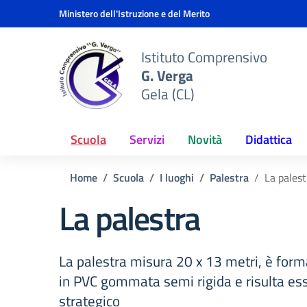
Vai ai contenuti
Vai al menu di navigazione
Vai al footer
Ministero dell'Istruzione e del Merito
Istituto Comprensivo
G. Verga
Gela (CL)
Scuola
Servizi
Novità
Didattica
Home
Scuola
I luoghi
Palestra
La palest
La palestra
La palestra misura 20 x 13 metri, è form
in PVC gommata semi rigida e risulta es
strategico