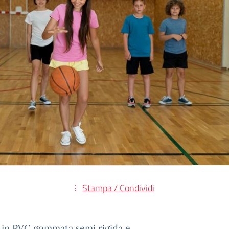
Stampa / Condividi
e in PVC gommata semi rigida e