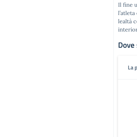
Il fine
l’atlet
lealtà 
interio
Dove 
La 