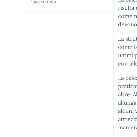
Dove si trova
risulta
come mo
devono 
La stru
come la 
ultimi 
con all
La pale
pratica
altre. A
allunga
alcuni v
attrezz
manier