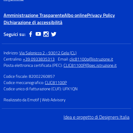
Amministrazione Trasparente
Albo online
Privacy Policy
Dichiarazione di accessibilità
Seguici su:
Indirizzo:
Via Salonicco 2 - 93012 Gela (CL)
Centralino:
+39 0933835313
Email:
clic81100p@istruzione.it
Posta elettronica certificata (PEC):
CLIC81100P@pec.istruzione.it
Codice fiscale: 82002260857
Codice meccanografico:
CLIC81100P
Codice unico di fatturazione (CUF): UFK1QN
Realizzato da Emotif | Web Advisory
Idea e progetto di Designers Italia