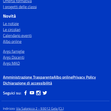
Offerta formativa
I progetti delle classi
Novità
Le notizie
Le circolari
Calendario eventi
Albo online
Argo famiglie
Argo Docenti
Argo MAD
Amministrazione Trasparente
Albo online
Privacy Policy
Dichiarazione di accessibilità
Seguici su:
Indirizzo:
Via Salonicco 2 - 93012 Gela (CL)