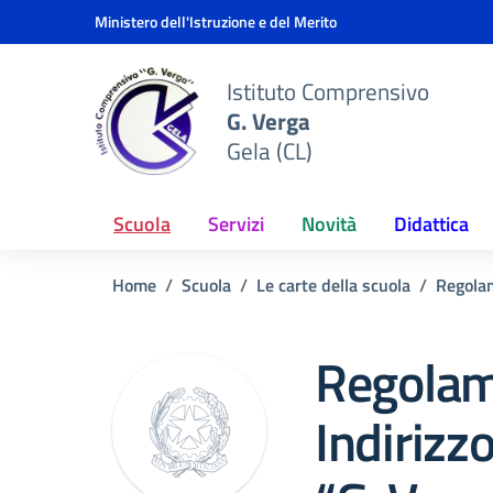
Vai ai contenuti
Vai al menu di navigazione
Vai al footer
Ministero dell'Istruzione e del Merito
Istituto Comprensivo
G. Verga
Gela (CL)
Scuola
Servizi
Novità
Didattica
Home
Scuola
Le carte della scuola
Regola
Regolam
Indirizzo