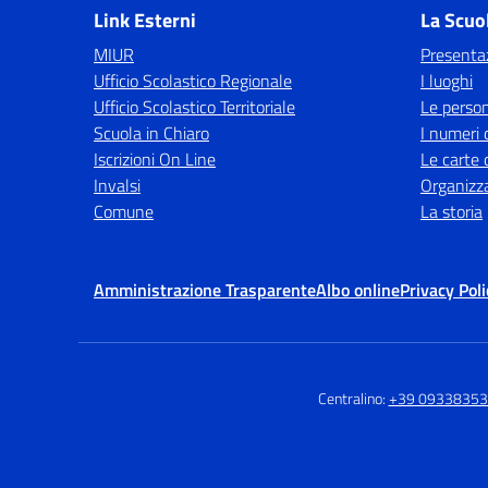
Link Esterni
La Scuo
MIUR
Presenta
Ufficio Scolastico Regionale
I luoghi
Ufficio Scolastico Territoriale
Le perso
Scuola in Chiaro
I numeri 
Iscrizioni On Line
Le carte 
Invalsi
Organizz
Comune
La storia
Amministrazione Trasparente
Albo online
Privacy Poli
Centralino:
+39 0933835