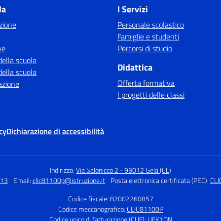
la
I Servizi
zione
Personale scolastico
Famiglie e studenti
ne
Percorsi di studio
della scuola
Didattica
della scuola
Offerta formativa
azione
I progetti delle classi
cy
Dichiarazione di accessibilità
Indirizzo:
Via Salonicco 2 - 93012 Gela (CL)
313
Email:
clic81100p@istruzione.it
Posta elettronica certificata (PEC):
CLI
Codice fiscale: 82002260857
Codice meccanografico:
CLIC81100P
Codice unico di fatturazione (CUF): UFK1QN