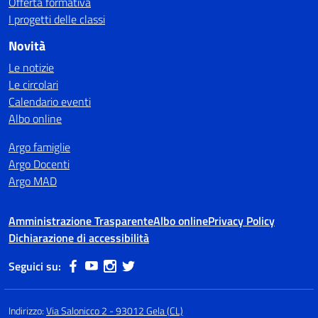
Offerta formativa
I progetti delle classi
Novità
Le notizie
Le circolari
Calendario eventi
Albo online
Argo famiglie
Argo Docenti
Argo MAD
Amministrazione Trasparente
Albo online
Privacy Policy
Dichiarazione di accessibilità
Seguici su:
Indirizzo:
Via Salonicco 2 - 93012 Gela (CL)