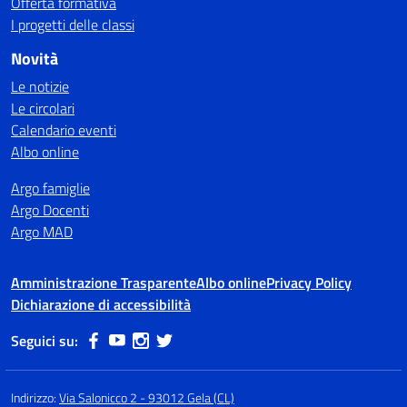
Offerta formativa
I progetti delle classi
Novità
Le notizie
Le circolari
Calendario eventi
Albo online
Argo famiglie
Argo Docenti
Argo MAD
Amministrazione Trasparente
Albo online
Privacy Policy
Dichiarazione di accessibilità
Seguici su:
Indirizzo:
Via Salonicco 2 - 93012 Gela (CL)