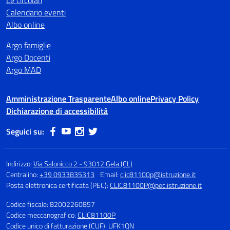
Le circolari
Calendario eventi
Albo online
Argo famiglie
Argo Docenti
Argo MAD
Amministrazione Trasparente
Albo online
Privacy Policy
Dichiarazione di accessibilità
Seguici su:
Indirizzo:
Via Salonicco 2 - 93012 Gela (CL)
Centralino:
+39 0933835313
Email:
clic81100p@istruzione.it
Posta elettronica certificata (PEC):
CLIC81100P@pec.istruzione.it
Codice fiscale: 82002260857
Codice meccanografico:
CLIC81100P
Codice unico di fatturazione (CUF): UFK1QN