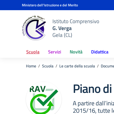
Vai ai contenuti
Vai al menu di navigazione
Vai al footer
Ministero dell'Istruzione e del Merito
Istituto Comprensivo
G. Verga
Gela (CL)
Scuola
Servizi
Novità
Didattica
Home
Scuola
Le carte della scuola
Docume
Piano d
A partire dall’in
2015/16, tutte le