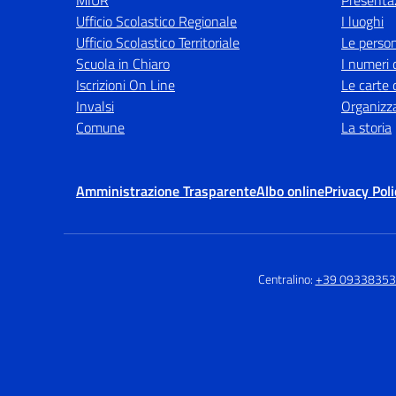
MIUR
Presenta
Ufficio Scolastico Regionale
I luoghi
Ufficio Scolastico Territoriale
Le perso
Scuola in Chiaro
I numeri 
Iscrizioni On Line
Le carte 
Invalsi
Organizz
Comune
La storia
Amministrazione Trasparente
Albo online
Privacy Poli
Centralino:
+39 0933835