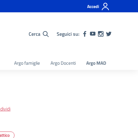
Accedi
Cerca
Seguici su:
Argo famiglie
Argo Docenti
Argo MAD
ividi
ttico