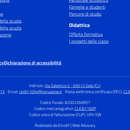
zione
Personale scolastico
Famiglie e studenti
ne
Percorsi di studio
della scuola
Didattica
della scuola
Offerta formativa
azione
I progetti delle classi
cy
Dichiarazione di accessibilità
Indirizzo:
Via Salonicco 2 - 93012 Gela (CL)
313
Email:
clic81100p@istruzione.it
Posta elettronica certificata (PEC):
CLI
Codice fiscale: 82002260857
Codice meccanografico:
CLIC81100P
Codice unico di fatturazione (CUF): UFK1QN
Realizzato da Emotif | Web Advisory