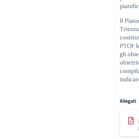
pianifi
Il Pian
Trienna
costitu
PTOF le
gli obi
obietti
compila
indicar
Allegati