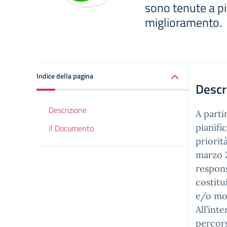
sono tenute a pi
miglioramento.
Indice della pagina
Descr
Descrizione
A parti
pianifi
Il Documento
priorit
marzo 2
respons
costitu
e/o mod
All’int
percors