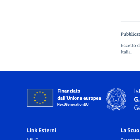
Pubblicat
Eccetto d
Italia.
Is
G
Ge
Link Esterni
La Scuo