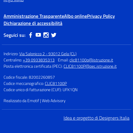
Amministrazione Trasparente
Albo online
Privacy Policy
Dichiarazione di accessibilità
Seguici su:
Indirizzo:
Via Salonicco 2 - 93012 Gela (CL)
Centralino:
+39 0933835313
Email:
clic81100p@istruzione.it
Posta elettronica certificata (PEC):
CLIC81100P@pec.istruzione.it
Codice fiscale: 82002260857
Codice meccanografico:
CLIC81100P
Codice unico di fatturazione (CUF): UFK1QN
Realizzato da Emotif | Web Advisory
Idea e progetto di Designers Italia