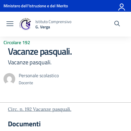
Vai ai contenuti
Vai al menu di navigazione
Vai al footer
Ministero dell'Istruzione e del Merito
Istituto Comprensivo
G. Verga
Circolare 192
Vacanze pasquali.
Vacanze pasquali.
Personale scolastico
Docente
Circ. n. 192 Vacanze pasquali.
Documenti