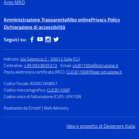
Argo MAD
Amministrazione Trasparente
Albo online
Privacy Policy
Dichiarazione di accessibilità
Seguici su:
Indirizzo:
Via Salonicco 2 - 93012 Gela (CL)
Centralino:
+39 0933835313
Email:
clic81100p@istruzione.it
Posta elettronica certificata (PEC):
CLIC81100P@pec.istruzione.it
Codice fiscale: 82002260857
Codice meccanografico:
CLIC81100P
Codice unico di fatturazione (CUF): UFK1QN
Realizzato da Emotif | Web Advisory
Idea e progetto di Designers Italia