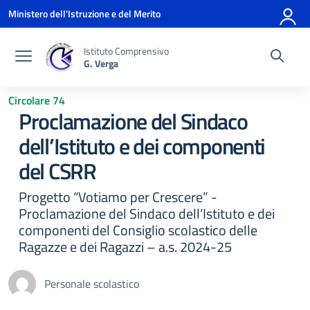
Vai ai contenuti
Vai al menu di navigazione
Vai al footer
Ministero dell'Istruzione e del Merito
Istituto Comprensivo
G. Verga
Circolare 74
Proclamazione del Sindaco
dell’Istituto e dei componenti
del CSRR
Progetto “Votiamo per Crescere” -
Proclamazione del Sindaco dell’Istituto e dei
componenti del Consiglio scolastico delle
Ragazze e dei Ragazzi – a.s. 2024-25
Personale scolastico