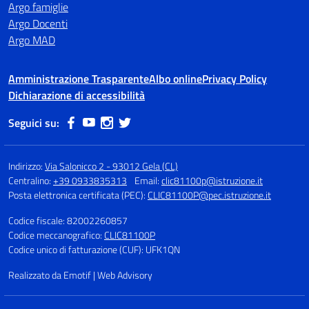
Argo famiglie
Argo Docenti
Argo MAD
Amministrazione Trasparente
Albo online
Privacy Policy
Dichiarazione di accessibilità
Seguici su:
Indirizzo:
Via Salonicco 2 - 93012 Gela (CL)
Centralino:
+39 0933835313
Email:
clic81100p@istruzione.it
Posta elettronica certificata (PEC):
CLIC81100P@pec.istruzione.it
Codice fiscale: 82002260857
Codice meccanografico:
CLIC81100P
Codice unico di fatturazione (CUF): UFK1QN
Realizzato da Emotif | Web Advisory