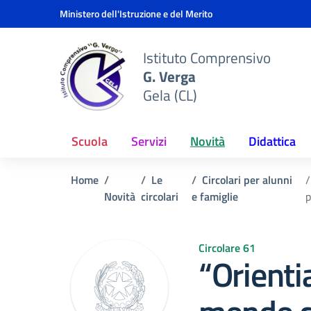
Vai ai contenuti
Vai al menu di navigazione
Vai al footer
Ministero dell'Istruzione e del Merito
Istituto Comprensivo
G. Verga
Gela (CL)
Scuola
Servizi
Novità
Didattica
Home
Le
Circolari per alunni
Novità
circolari
e famiglie
p
Circolare 61
“Orienti