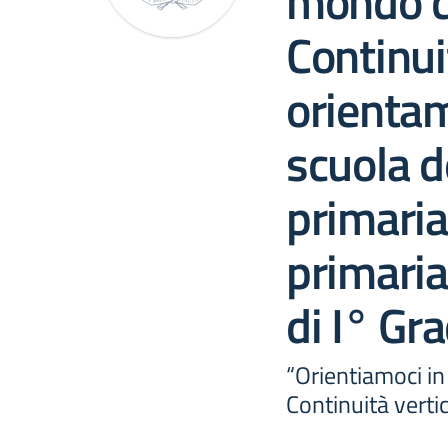
mondo c
Continui
orientam
scuola de
primaria,
primaria
di I° Gr
“Orientiamoci i
Continuità vert