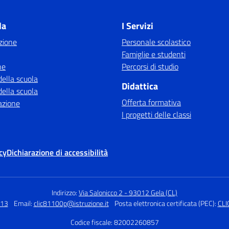
la
I Servizi
zione
Personale scolastico
Famiglie e studenti
ne
Percorsi di studio
della scuola
Didattica
della scuola
Offerta formativa
azione
I progetti delle classi
cy
Dichiarazione di accessibilità
Indirizzo:
Via Salonicco 2 - 93012 Gela (CL)
313
Email:
clic81100p@istruzione.it
Posta elettronica certificata (PEC):
CLI
Codice fiscale: 82002260857