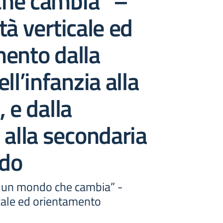
he cambia” –
tà verticale ed
ento dalla
ll’infanzia alla
 e dalla
 alla secondaria
ado
n un mondo che cambia” -
icale ed orientamento