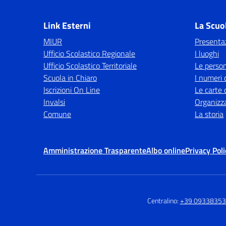
Link Esterni
La Scuo
MIUR
Presenta
Ufficio Scolastico Regionale
I luoghi
Ufficio Scolastico Territoriale
Le perso
Scuola in Chiaro
I numeri 
Iscrizioni On Line
Le carte 
Invalsi
Organizz
Comune
La storia
Amministrazione Trasparente
Albo online
Privacy Poli
Centralino:
+39 0933835