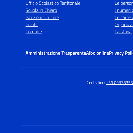
Ufficio Scolastico Territoriale
Le perso
Scuola in Chiaro
I numeri 
Iscrizioni On Line
Le carte 
Invalsi
Organizz
Comune
La storia
Amministrazione Trasparente
Albo online
Privacy Poli
Centralino:
+39 0933835