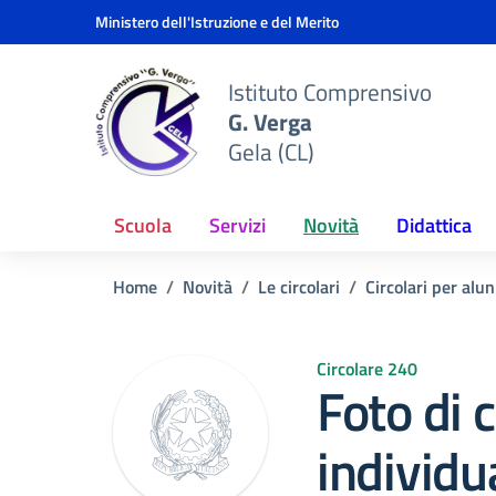
Vai ai contenuti
Vai al menu di navigazione
Vai al footer
Ministero dell'Istruzione e del Merito
Istituto Comprensivo
G. Verga
Gela (CL)
Scuola
Servizi
Novità
Didattica
Home
Novità
Le circolari
Circolari per alun
Circolare 240
Foto di 
individu