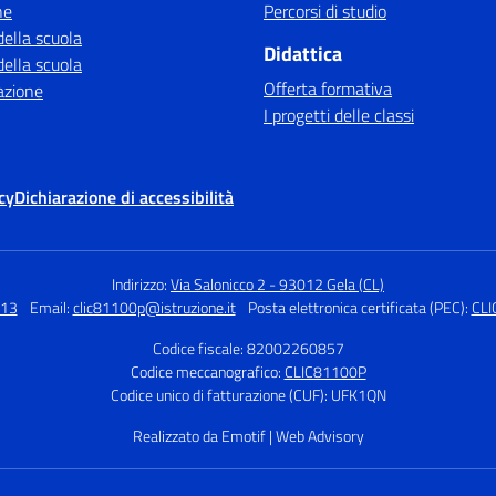
ne
Percorsi di studio
della scuola
Didattica
della scuola
Offerta formativa
azione
I progetti delle classi
cy
Dichiarazione di accessibilità
Indirizzo:
Via Salonicco 2 - 93012 Gela (CL)
313
Email:
clic81100p@istruzione.it
Posta elettronica certificata (PEC):
CLI
Codice fiscale: 82002260857
Codice meccanografico:
CLIC81100P
Codice unico di fatturazione (CUF): UFK1QN
Realizzato da Emotif | Web Advisory