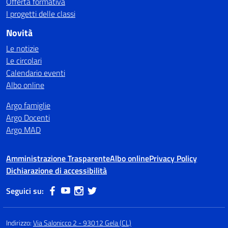
Offerta formativa
I progetti delle classi
Novità
Le notizie
Le circolari
Calendario eventi
Albo online
Argo famiglie
Argo Docenti
Argo MAD
Amministrazione Trasparente
Albo online
Privacy Policy
Dichiarazione di accessibilità
Seguici su:
Indirizzo:
Via Salonicco 2 - 93012 Gela (CL)