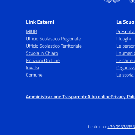
Ge
Link Esterni
La Scuo
MIUR
Presenta
Ufficio Scolastico Regionale
I luoghi
Ufficio Scolastico Territoriale
Le perso
Scuola in Chiaro
I numeri 
Iscrizioni On Line
Le carte 
Invalsi
Organizz
Comune
La storia
Amministrazione Trasparente
Albo online
Privacy Poli
Centralino:
+39 0933835