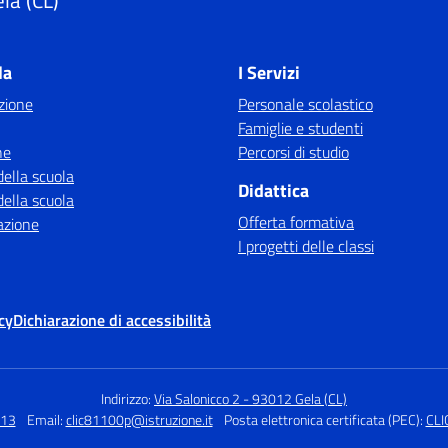
la (CL)
la
I Servizi
zione
Personale scolastico
Famiglie e studenti
ne
Percorsi di studio
della scuola
Didattica
della scuola
Offerta formativa
azione
I progetti delle classi
cy
Dichiarazione di accessibilità
Indirizzo:
Via Salonicco 2 - 93012 Gela (CL)
313
Email:
clic81100p@istruzione.it
Posta elettronica certificata (PEC):
CLI