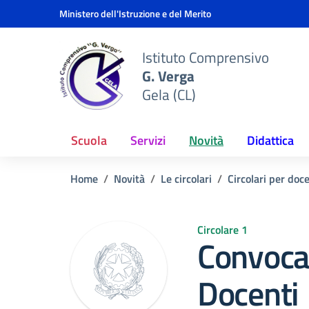
Vai ai contenuti
Vai al menu di navigazione
Vai al footer
Ministero dell'Istruzione e del Merito
Istituto Comprensivo
G. Verga
Gela (CL)
Scuola
Servizi
Novità
Didattica
Home
Novità
Le circolari
Circolari per doc
Circolare 1
Convocaz
Docenti