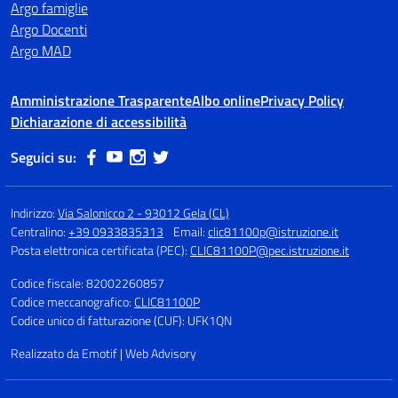
Argo famiglie
Argo Docenti
Argo MAD
Amministrazione Trasparente
Albo online
Privacy Policy
Dichiarazione di accessibilità
Seguici su:
Indirizzo:
Via Salonicco 2 - 93012 Gela (CL)
Centralino:
+39 0933835313
Email:
clic81100p@istruzione.it
Posta elettronica certificata (PEC):
CLIC81100P@pec.istruzione.it
Codice fiscale: 82002260857
Codice meccanografico:
CLIC81100P
Codice unico di fatturazione (CUF): UFK1QN
Realizzato da Emotif | Web Advisory