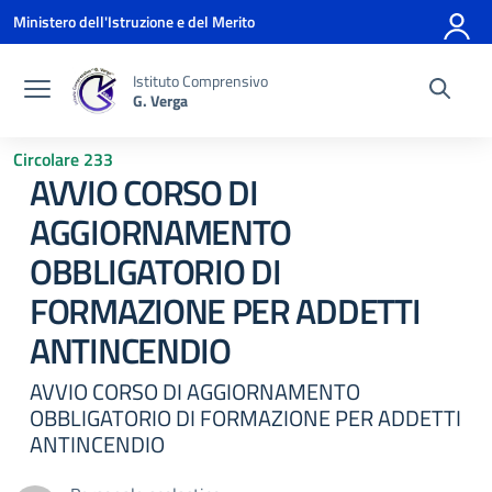
Vai ai contenuti
Vai al menu di navigazione
Vai al footer
Ministero dell'Istruzione e del Merito
Istituto Comprensivo
G. Verga
Circolare 233
AVVIO CORSO DI
AGGIORNAMENTO
OBBLIGATORIO DI
FORMAZIONE PER ADDETTI
ANTINCENDIO
AVVIO CORSO DI AGGIORNAMENTO
OBBLIGATORIO DI FORMAZIONE PER ADDETTI
ANTINCENDIO