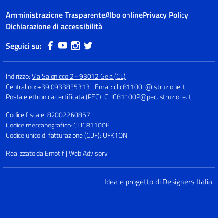
Amministrazione Trasparente
Albo online
Privacy Policy
Dichiarazione di accessibilità
Seguici su:
Indirizzo:
Via Salonicco 2 - 93012 Gela (CL)
Centralino:
+39 0933835313
Email:
clic81100p@istruzione.it
Posta elettronica certificata (PEC):
CLIC81100P@pec.istruzione.it
Codice fiscale: 82002260857
Codice meccanografico:
CLIC81100P
Codice unico di fatturazione (CUF): UFK1QN
Realizzato da Emotif | Web Advisory
Idea e progetto di Designers Italia