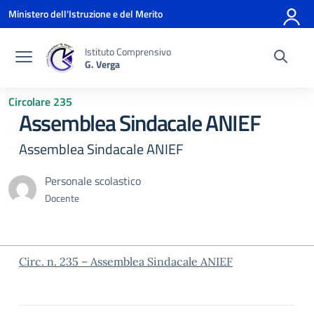
Vai ai contenuti
Vai al menu di navigazione
Vai al footer
Ministero dell'Istruzione e del Merito
Istituto Comprensivo
G. Verga
Circolare 235
Assemblea Sindacale ANIEF
Assemblea Sindacale ANIEF
Personale scolastico
Docente
Circ. n. 235 – Assemblea Sindacale ANIEF