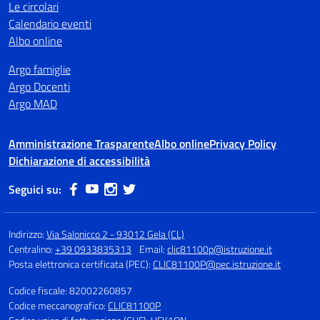
Le circolari
Calendario eventi
Albo online
Argo famiglie
Argo Docenti
Argo MAD
Amministrazione Trasparente
Albo online
Privacy Policy
Dichiarazione di accessibilità
Seguici su:
Indirizzo:
Via Salonicco 2 - 93012 Gela (CL)
Centralino:
+39 0933835313
Email:
clic81100p@istruzione.it
Posta elettronica certificata (PEC):
CLIC81100P@pec.istruzione.it
Codice fiscale: 82002260857
Codice meccanografico:
CLIC81100P