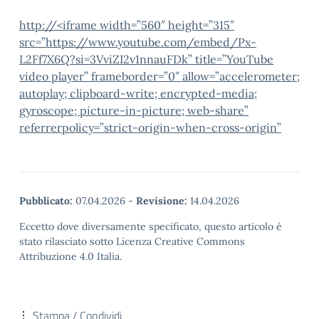
http://<iframe width=”560″ height=”315″
src=”https://www.youtube.com/embed/Px-
L2Ff7X6Q?si=3VviZI2v1nnauFDk” title=”YouTube
video player” frameborder=”0″ allow=”accelerometer;
autoplay; clipboard-write; encrypted-media;
gyroscope; picture-in-picture; web-share”
referrerpolicy=”strict-origin-when-cross-origin”
Pubblicato:
07.04.2026
-
Revisione:
14.04.2026
Eccetto dove diversamente specificato, questo articolo è
stato rilasciato sotto Licenza Creative Commons
Attribuzione 4.0 Italia.
Stampa / Condividi