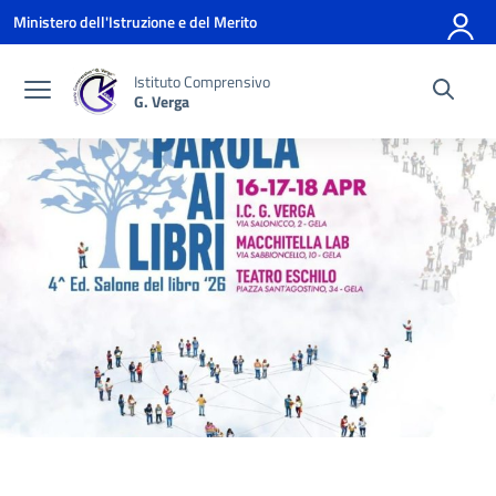
Vai ai contenuti
Vai al menu di navigazione
Vai al footer
Ministero dell'Istruzione e del Merito
Istituto Comprensivo
G. Verga