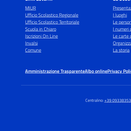
MIUR
Presenta
Ufficio Scolastico Regionale
I luoghi
Ufficio Scolastico Territoriale
Le perso
Scuola in Chiaro
I numeri 
Iscrizioni On Line
Le carte 
Invalsi
Organizz
Comune
La storia
Amministrazione Trasparente
Albo online
Privacy Poli
Centralino:
+39 0933835