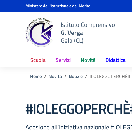
Vai ai contenuti
Vai al menu di navigazione
Vai al footer
Ministero dell'Istruzione e del Merito
Istituto Comprensivo
G. Verga
Gela (CL)
Scuola
Servizi
Novità
Didattica
Home
Novità
Notizie
#IOLEGGOPERCHÈ#
#IOLEGGOPERCHÈ
Adesione all’iniziativa nazionale #IO