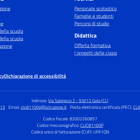
zione
Personale scolastico
Famiglie e studenti
ne
Percorsi di studio
della scuola
Didattica
della scuola
Offerta formativa
azione
I progetti delle classi
cy
Dichiarazione di accessibilità
Indirizzo:
Via Salonicco 2 - 93012 Gela (CL)
313
Email:
clic81100p@istruzione.it
Posta elettronica certificata (PEC):
CLI
Codice fiscale: 82002260857
Codice meccanografico:
CLIC81100P
Codice unico di fatturazione (CUF): UFK1QN